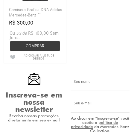
Camiseta Grafica DNA Adidas
Mercedes-Benz F1
R$ 300,00
Ou 3
x de
R$ 100,00
Sem
Juros
COMPRAR
ADICIONAR À LISTA DE
DESEJOS
Inscreva-se em
nossa
newsletter
Receba nossas promoções
Ao clicar em "Inscreva-se" você
diretamente em seu e-mail
aceita a
política de
privacidade
da Mercedes-Benz
Collection.