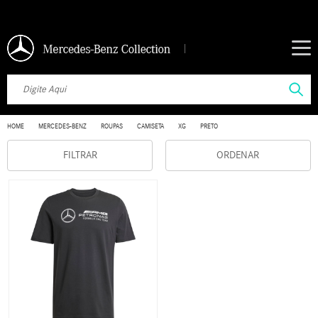
HOME
MERCEDES-BENZ
ROUPAS
CAMISETA
XG
PRETO
FILTRAR
ORDENAR