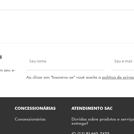
a
m seu e-
Ao clicar em "Inscreva-se" você aceita a
política de priva
CONCESSIONÁRIAS
ATENDIMENTO SAC
Concessionárias
Dúvidas sobre produtos e serviç
entrega?
(11) 91460-7433