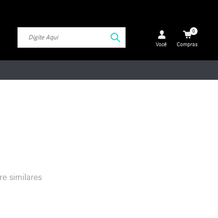
0
Você
Compras
re similares