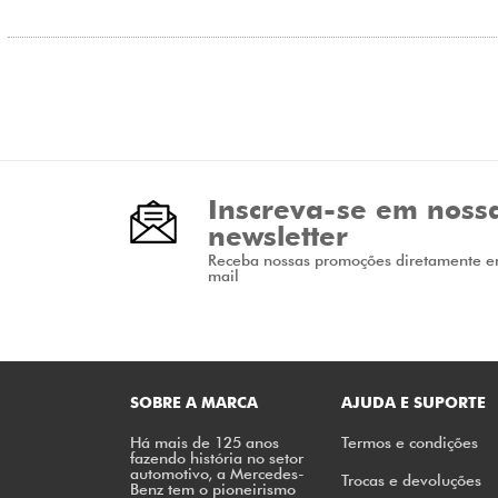
Inscreva-se em noss
newsletter
Receba nossas promoções diretamente e
mail
SOBRE A MARCA
AJUDA E SUPORTE
Há mais de 125 anos
Termos e condições
fazendo história no setor
automotivo, a Mercedes-
Trocas e devoluções
Benz tem o pioneirismo