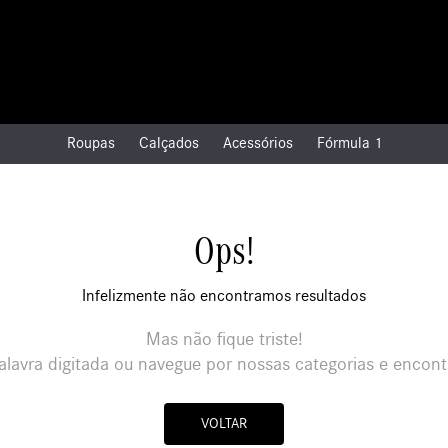
Roupas
Calçados
Acessórios
Fórmula 1
Ops!
Infelizmente não encontramos resultados
Mas não fique triste!
alavra digitada ou navegue por nossas categorias e encont
VOLTAR