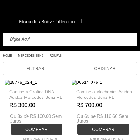
HOME
MERCEDES-BENZ
ROUPAS
FILTRAR
ORDENAR
Camiseta Grafica DNA
Camiseta Mechanics Adidas
Adidas Mercedes-Benz F1
Mercedes-Benz F1
R$ 300,00
R$ 700,00
Ou 3
x de
R$ 100,00
Sem
Ou 6
x de
R$ 116,66
Sem
Juros
Juros
COMPRAR
COMPRAR
ADICIONAR À LISTA DE
ADICIONAR À LISTA DE