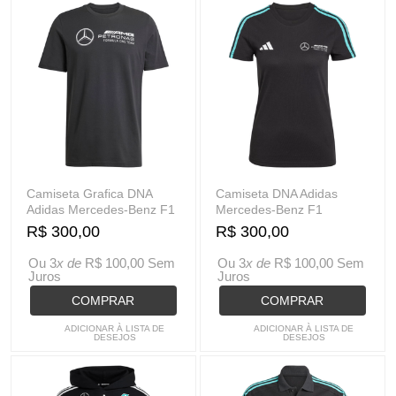
Camiseta Grafica DNA
Camiseta DNA Adidas
Adidas Mercedes-Benz F1
Mercedes-Benz F1
R$ 300,00
R$ 300,00
Ou 3
x de
R$ 100,00
Sem
Ou 3
x de
R$ 100,00
Sem
Juros
Juros
COMPRAR
COMPRAR
ADICIONAR À LISTA DE
ADICIONAR À LISTA DE
DESEJOS
DESEJOS