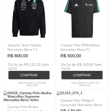
Jaqueta Team Adidas
Camisa Polo DNA Adidas
Mercedes-Benz F1
Mercedes-Benz F1
R$ 800,00
R$ 500,00
Ou 6
x de
R$ 133,33
Sem
Ou 5
x de
R$ 100,00
Sem
Juros
Juros
COMPRAR
COMPRAR
ADICIONAR À LISTA DE
ADICIONAR À LISTA DE
DESEJOS
DESEJOS
Camisa Polo Telligent
Corporate Mercedes-Benz
Camisa Polo Aludra
R$ 179,90