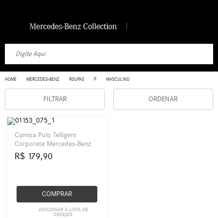
HOME
MERCEDES-BENZ
ROUPAS
P
MASCULINO
FILTRAR
ORDENAR
Camisa Polo Telligent
Corporate Mercedes-Benz
R$ 179,90
COMPRAR
ADICIONAR À LISTA DE
DESEJOS