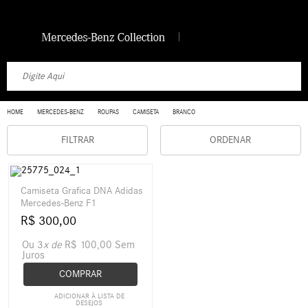
HOME
MERCEDES-BENZ
ROUPAS
CAMISETA
BRANCO
FILTRAR
ORDENAR
Camiseta Grafica DNA Adidas
Mercedes-Benz F1
R$ 300,00
Ou 3
x de
R$ 100,00
Sem
Juros
COMPRAR
ADICIONAR À LISTA DE
DESEJOS