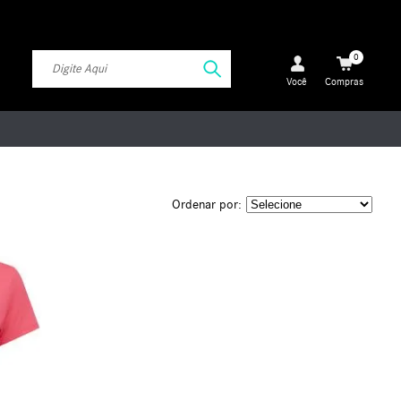
0
Você
Compras
Ordenar por: