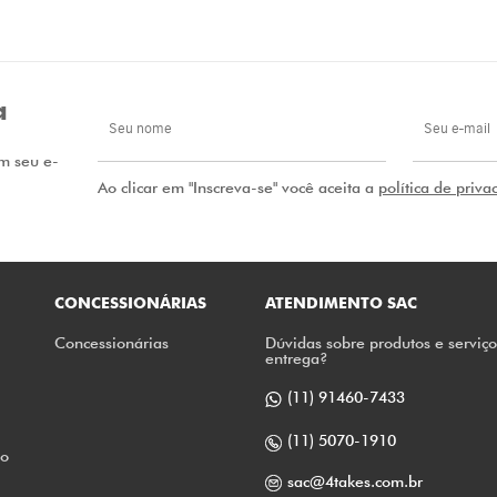
a
m seu e-
Ao clicar em "Inscreva-se" você aceita a
política de priva
CONCESSIONÁRIAS
ATENDIMENTO SAC
Concessionárias
Dúvidas sobre produtos e serviç
entrega?
(11) 91460-7433
(11) 5070-1910
to
sac@4takes.com.br