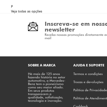
P
Veja todas as opções
Inscreva-se em noss
newsletter
Receba nossas promoções diretamente e
mail
SOBRE A MARCA
AJUDA E SUPORTE
Há mais de 125 anos
Termos e condições
fazendo história no setor
automotivo, a Mercedes-
Trocas e devoluções
Benz tem o pioneirismo
como seu maior aliado.
Política de Privacidade
Em seus produtos
transparecem a
qualidade, sofisticação,
Política de Atendimen
tecnologia e inovação.
Cashback